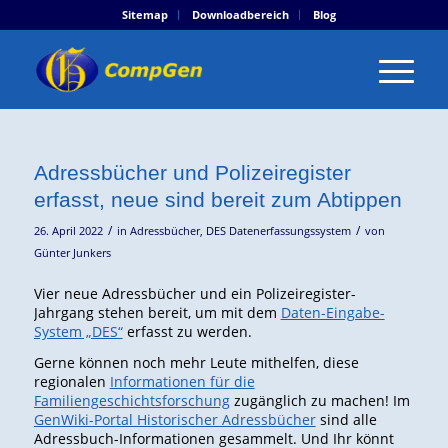
Sitemap
Downloadbereich
Blog
Adressbücher und Polizeiregister
erfasst, neue sind bereit zum Abtippen
/
/
26. April 2022
in
Adressbücher
,
DES Datenerfassungssystem
von
Günter Junkers
Vier neue Adressbücher und ein Polizeiregister-
Jahrgang stehen bereit, um mit dem
Daten-Eingabe-
System „DES“
erfasst zu werden.
Gerne können noch mehr Leute mithelfen, diese
regionalen
Informationen für die
Familiengeschichtsforschung
zugänglich zu machen! Im
GenWiki-Portal Historischer Adressbücher
sind alle
Adressbuch-Informationen gesammelt. Und Ihr könnt