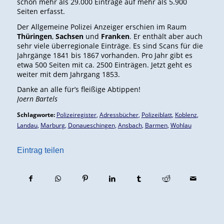
schon mehr als 29.000 Einträge auf mehr als 5.900
Seiten erfasst.
Der Allgemeine Polizei Anzeiger erschien im Raum
Thüringen
,
Sachsen
und
Franken
. Er enthält aber auch
sehr viele überregionale Einträge. Es sind Scans für die
Jahrgänge 1841 bis 1867 vorhanden. Pro Jahr gibt es
etwa 500 Seiten mit ca. 2500 Einträgen. Jetzt geht es
weiter mit dem Jahrgang 1853.
Danke an alle für’s fleißige Abtippen!
Joern Bartels
Schlagworte:
Polizeiregister
,
Adressbücher
,
Polizeiblatt
,
Koblenz
,
Landau
,
Marburg
,
Donaueschingen
,
Ansbach
,
Barmen
,
Wohlau
Eintrag teilen