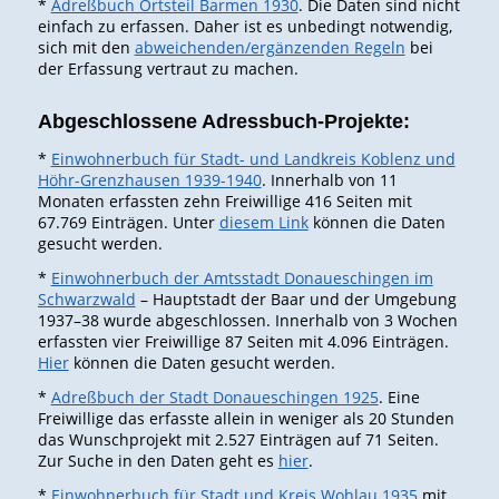
*
Adreßbuch Ortsteil Barmen 1930
. Die Daten sind nicht
einfach zu erfassen. Daher ist es unbedingt notwendig,
sich mit den
abweichenden/ergänzenden Regeln
bei
der Erfassung vertraut zu machen.
Abgeschlossene Adressbuch-Projekte:
*
Einwohnerbuch für Stadt- und Landkreis Koblenz und
Höhr-Grenzhausen 1939-1940
. Innerhalb von 11
Monaten erfassten zehn Freiwillige 416 Seiten mit
67.769 Einträgen. Unter
diesem Link
können die Daten
gesucht werden.
*
Einwohnerbuch der Amtsstadt Donaueschingen im
Schwarzwald
– Hauptstadt der Baar und der Umgebung
1937–38 wurde abgeschlossen. Innerhalb von 3 Wochen
erfassten vier Freiwillige 87 Seiten mit 4.096 Einträgen.
Hier
können die Daten gesucht werden.
*
Adreßbuch der Stadt Donaueschingen 1925
. Eine
Freiwillige das erfasste allein in weniger als 20 Stunden
das Wunschprojekt mit 2.527 Einträgen auf 71 Seiten.
Zur Suche in den Daten geht es
hier
.
*
Einwohnerbuch für Stadt und Kreis Wohlau 1935
mit