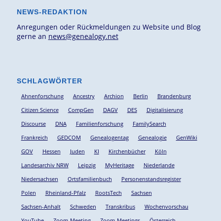
NEWS-REDAKTION
Anregungen oder Rückmeldungen zu Website und Blog
gerne an
news@genealogy.net
SCHLAGWÖRTER
Ahnenforschung
Ancestry
Archion
Berlin
Brandenburg
Citizen Science
CompGen
DAGV
DES
Digitalisierung
Discourse
DNA
Familienforschung
FamilySearch
Frankreich
GEDCOM
Genealogentag
Genealogie
GenWiki
GOV
Hessen
Juden
KI
Kirchenbücher
Köln
Landesarchiv NRW
Leipzig
MyHeritage
Niederlande
Niedersachsen
Ortsfamilienbuch
Personenstandsregister
Polen
Rheinland-Pfalz
RootsTech
Sachsen
Sachsen-Anhalt
Schweden
Transkribus
Wochenvorschau
YouTube
Zoom-Meeting
Zoom-Meetings
Österreich