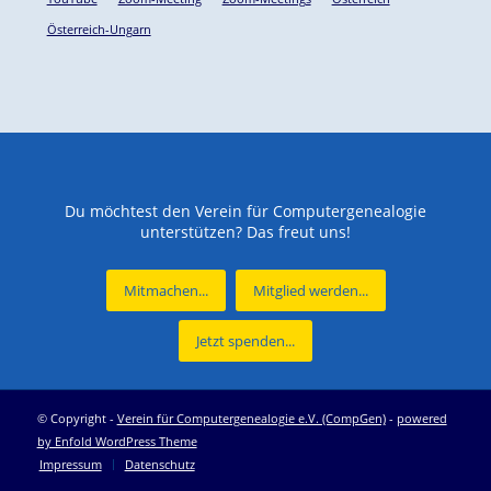
Österreich-Ungarn
Du möchtest den Verein für Computergenealogie
unterstützen? Das freut uns!
Mitmachen...
Mitglied werden...
Jetzt spenden...
© Copyright -
Verein für Computergenealogie e.V. (CompGen)
-
powered
by Enfold WordPress Theme
Impressum
Datenschutz