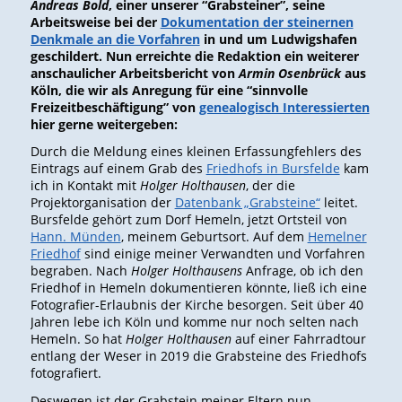
Andreas Bold
, einer unserer “Grabsteiner”, seine
Arbeitsweise bei der
Dokumentation der steinernen
Denkmale an die Vorfahren
in und um Ludwigshafen
geschildert. Nun erreichte die Redaktion ein weiterer
anschaulicher Arbeitsbericht von
Armin Osenbrück
aus
Köln, die wir als Anregung für eine “sinnvolle
Freizeitbeschäftigung” von
genealogisch Interessierten
hier gerne weitergeben:
Durch die Meldung eines kleinen Erfassungfehlers des
Eintrags auf einem Grab des
Friedhofs in Bursfelde
kam
ich in Kontakt mit
Holger Holthausen
, der die
Projektorganisation der
Datenbank „Grabsteine“
leitet.
Bursfelde gehört zum Dorf Hemeln, jetzt Ortsteil von
Hann. Münden
, meinem Geburtsort. Auf dem
Hemelner
Friedhof
sind einige meiner Verwandten und Vorfahren
begraben. Nach
Holger Holthausens
Anfrage, ob ich den
Friedhof in Hemeln dokumentieren könnte, ließ ich eine
Fotografier-Erlaubnis der Kirche besorgen. Seit über 40
Jahren lebe ich Köln und komme nur noch selten nach
Hemeln. So hat
Holger Holthausen
auf einer Fahrradtour
entlang der Weser in 2019 die Grabsteine des Friedhofs
fotografiert.
Deswegen ist der Grabstein meiner Eltern nun