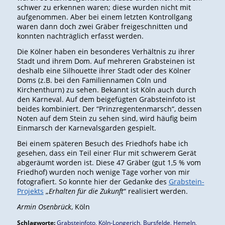
schwer zu erkennen waren; diese wurden nicht mit
aufgenommen. Aber bei einem letzten Kontrollgang
waren dann doch zwei Gräber freigeschnitten und
konnten nachträglich erfasst werden.
Die Kölner haben ein besonderes Verhältnis zu ihrer
Stadt und ihrem Dom. Auf mehreren Grabsteinen ist
deshalb eine Silhouette ihrer Stadt oder des Kölner
Doms (z.B. bei den Familiennamen Cöln und
Kirchenthurn) zu sehen. Bekannt ist Köln auch durch
den Karneval. Auf dem beigefügten Grabsteinfoto ist
beides kombiniert. Der “Prinzregentenmarsch“, dessen
Noten auf dem Stein zu sehen sind, wird häufig beim
Einmarsch der Karnevalsgarden gespielt.
Bei einem späteren Besuch des Friedhofs habe ich
gesehen, dass ein Teil einer Flur mit schwerem Gerät
abgeräumt worden ist. Diese 47 Gräber (gut 1,5 % vom
Friedhof) wurden noch wenige Tage vorher von mir
fotografiert. So konnte hier der Gedanke des
Grabstein-
Projekts
„
Erhalten für die Zukunft
“ realisiert werden.
Armin Osenbrück
, Köln
Schlagworte:
Grabsteinfoto
,
Köln-Longerich
,
Bursfelde
,
Hemeln
,