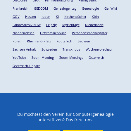
Discourse
DNA
Familienforschung
FamilySearch
Frankreich
GEDCOM
Genealogentag
Genealogie
GenWiki
GOV
Hessen
Juden
KI
Kirchenbücher
Köln
Landesarchiv NRW
Leipzig
MyHeritage
Niederlande
Niedersachsen
Ortsfamilienbuch
Personenstandsregister
Polen
Rheinland-Pfalz
RootsTech
Sachsen
Sachsen-Anhalt
Schweden
Transkribus
Wochenvorschau
YouTube
Zoom-Meeting
Zoom-Meetings
Österreich
Österreich-Ungarn
Du möchtest den Verein für Computergenealogie
unterstützen? Das freut uns!