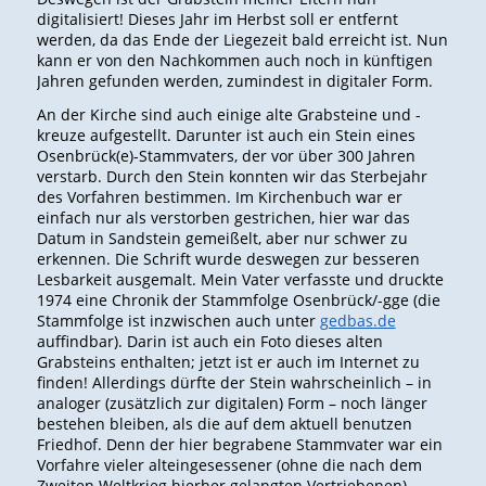
digitalisiert! Dieses Jahr im Herbst soll er entfernt
werden, da das Ende der Liegezeit bald erreicht ist. Nun
kann er von den Nachkommen auch noch in künftigen
Jahren gefunden werden, zumindest in digitaler Form.
An der Kirche sind auch einige alte Grabsteine und -
kreuze aufgestellt. Darunter ist auch ein Stein eines
Osenbrück(e)-Stammvaters, der vor über 300 Jahren
verstarb. Durch den Stein konnten wir das Sterbejahr
des Vorfahren bestimmen. Im Kirchenbuch war er
einfach nur als verstorben gestrichen, hier war das
Datum in Sandstein gemeißelt, aber nur schwer zu
erkennen. Die Schrift wurde deswegen zur besseren
Lesbarkeit ausgemalt. Mein Vater verfasste und druckte
1974 eine Chronik der Stammfolge Osenbrück/-gge (die
Stammfolge ist inzwischen auch unter
gedbas.de
auffindbar). Darin ist auch ein Foto dieses alten
Grabsteins enthalten; jetzt ist er auch im Internet zu
finden! Allerdings dürfte der Stein wahrscheinlich – in
analoger (zusätzlich zur digitalen) Form – noch länger
bestehen bleiben, als die auf dem aktuell benutzen
Friedhof. Denn der hier begrabene Stammvater war ein
Vorfahre vieler alteingesessener (ohne die nach dem
Zweiten Weltkrieg hierher gelangten Vertriebenen)