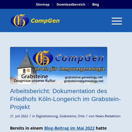
Sitemap
Downloadbereich
Blog
Arbeitsbericht: Dokumentation des
Friedhofs Köln-Longerich im Grabstein-
Projekt
/
/
21. Juli 2022
in
Digitalisierung
,
Grabsteine
,
Orte
von
News-Redaktion
Bereits in einem
Blog-Beitrag im Mai 2022
hatte