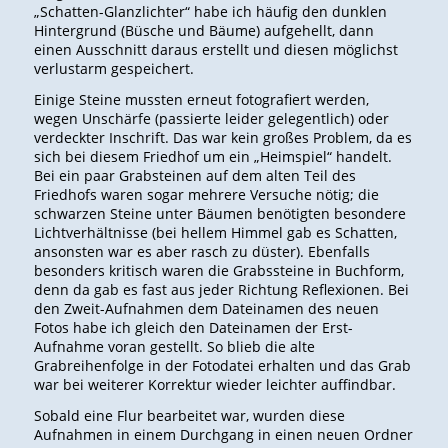
„Schatten-Glanzlichter“ habe ich häufig den dunklen
Hintergrund (Büsche und Bäume) aufgehellt, dann
einen Ausschnitt daraus erstellt und diesen möglichst
verlustarm gespeichert.
Einige Steine mussten erneut fotografiert werden,
wegen Unschärfe (passierte leider gelegentlich) oder
verdeckter Inschrift. Das war kein großes Problem, da es
sich bei diesem Friedhof um ein „Heimspiel“ handelt.
Bei ein paar Grabsteinen auf dem alten Teil des
Friedhofs waren sogar mehrere Versuche nötig; die
schwarzen Steine unter Bäumen benötigten besondere
Lichtverhältnisse (bei hellem Himmel gab es Schatten,
ansonsten war es aber rasch zu düster). Ebenfalls
besonders kritisch waren die Grabssteine in Buchform,
denn da gab es fast aus jeder Richtung Reflexionen. Bei
den Zweit-Aufnahmen dem Dateinamen des neuen
Fotos habe ich gleich den Dateinamen der Erst-
Aufnahme voran gestellt. So blieb die alte
Grabreihenfolge in der Fotodatei erhalten und das Grab
war bei weiterer Korrektur wieder leichter auffindbar.
Sobald eine Flur bearbeitet war, wurden diese
Aufnahmen in einem Durchgang in einen neuen Ordner