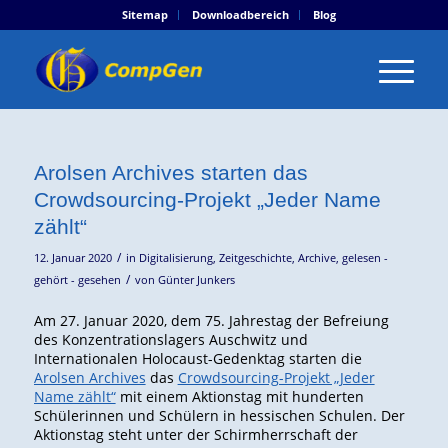
Sitemap
Downloadbereich
Blog
Arolsen Archives starten das
Crowdsourcing-Projekt „Jeder Name
zählt“
/
12. Januar 2020
in
Digitalisierung
,
Zeitgeschichte
,
Archive
,
gelesen -
/
gehört - gesehen
von
Günter Junkers
Am 27. Januar 2020, dem 75. Jahrestag der Befreiung
des Konzentrationslagers Auschwitz und
Internationalen Holocaust-Gedenktag starten die
Arolsen Archives
das
Crowdsourcing-Projekt „Jeder
Name zählt“
mit einem Aktionstag mit hunderten
Schülerinnen und Schülern in hessischen Schulen. Der
Aktionstag steht unter der Schirmherrschaft der