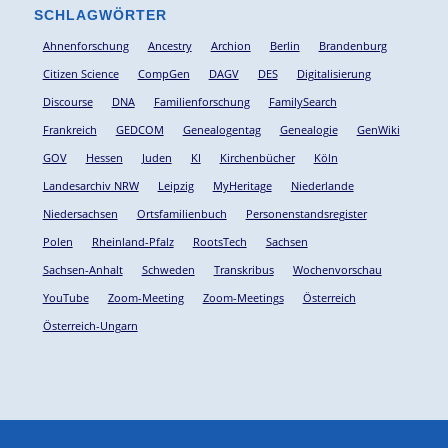
SCHLAGWÖRTER
Ahnenforschung
Ancestry
Archion
Berlin
Brandenburg
Citizen Science
CompGen
DAGV
DES
Digitalisierung
Discourse
DNA
Familienforschung
FamilySearch
Frankreich
GEDCOM
Genealogentag
Genealogie
GenWiki
GOV
Hessen
Juden
KI
Kirchenbücher
Köln
Landesarchiv NRW
Leipzig
MyHeritage
Niederlande
Niedersachsen
Ortsfamilienbuch
Personenstandsregister
Polen
Rheinland-Pfalz
RootsTech
Sachsen
Sachsen-Anhalt
Schweden
Transkribus
Wochenvorschau
YouTube
Zoom-Meeting
Zoom-Meetings
Österreich
Österreich-Ungarn