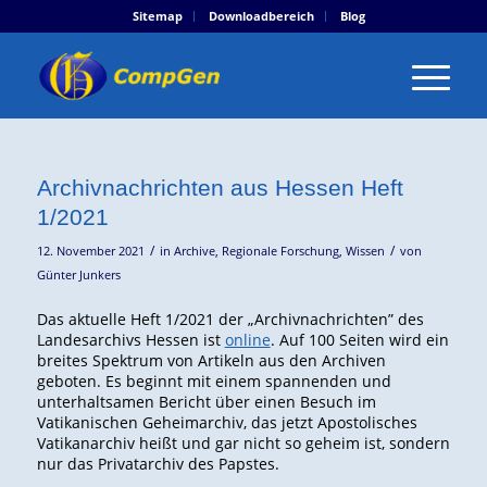
Sitemap
Downloadbereich
Blog
Archivnachrichten aus Hessen Heft
1/2021
/
/
12. November 2021
in
Archive
,
Regionale Forschung
,
Wissen
von
Günter Junkers
Das aktuelle Heft 1/2021 der „Archivnachrichten” des
Landesarchivs Hessen ist
online
. Auf 100 Seiten wird ein
breites Spektrum von Artikeln aus den Archiven
geboten. Es beginnt mit einem spannenden und
unterhaltsamen Bericht über einen Besuch im
Vatikanischen Geheimarchiv, das jetzt Apostolisches
Vatikanarchiv heißt und gar nicht so geheim ist, sondern
nur das Privatarchiv des Papstes.