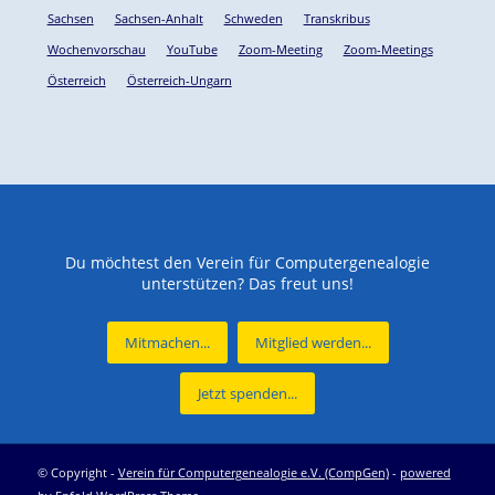
Sachsen
Sachsen-Anhalt
Schweden
Transkribus
Wochenvorschau
YouTube
Zoom-Meeting
Zoom-Meetings
Österreich
Österreich-Ungarn
Du möchtest den Verein für Computergenealogie
unterstützen? Das freut uns!
Mitmachen...
Mitglied werden...
Jetzt spenden...
© Copyright -
Verein für Computergenealogie e.V. (CompGen)
-
powered