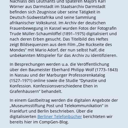
Nachlass des Leutnants und späteren Majors Karl
Wörner aus Darmstadt im Staatsarchiv Darmstadt
befinden sich Zeugnisse über seine Tätigkeit in
Deutsch-Südwestafrika und seine Sammlung
afrikanischer Volkskunst. Im Archiv der deutschen
Frauenbewegung in Kassel wurden Fotos der Fotografin
Trude Müller-Schaumlöffel (1891–1975) digitalisiert und
nach deren Erben gesucht. Das Titelbild des Heftes
zeigt Bildsequenzen aus dem Film „Die Rückseite des
Mondes” mit Mario Adorf, der nun selbst half, die
unbekannten Mitspieler für das Archiv zu identifizieren.
In Besprechungen werden u.a. die Veröffentlichung
über den Baumeister Eberhard Philipp Wolf (1773–1843)
in Nassau und der Marburger Professorenkatalog
(1527–1971) online sowie die Studie “Dynastie und
Konfession. Konfessionsverschiedene Ehen in
Grafenhäusern” behandelt.
In einem Gastbeitrag werden die digitalen Angebote der
„Museumsstiftung Post und Telekommunikation” in
Frankfurt und Berlin beschrieben. Über die
digitalisierten
Berliner Telefonbücher
berichteten wir
bereits hier im CompGen-Blog.