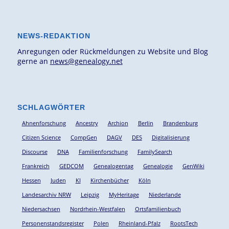
NEWS-REDAKTION
Anregungen oder Rückmeldungen zu Website und Blog
gerne an
news@genealogy.net
SCHLAGWÖRTER
Ahnenforschung
Ancestry
Archion
Berlin
Brandenburg
Citizen Science
CompGen
DAGV
DES
Digitalisierung
Discourse
DNA
Familienforschung
FamilySearch
Frankreich
GEDCOM
Genealogentag
Genealogie
GenWiki
Hessen
Juden
KI
Kirchenbücher
Köln
Landesarchiv NRW
Leipzig
MyHeritage
Niederlande
Niedersachsen
Nordrhein-Westfalen
Ortsfamilienbuch
Personenstandsregister
Polen
Rheinland-Pfalz
RootsTech