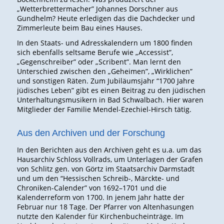
„Wetterbrettermacher” Johannes Dorschner aus
Gundhelm? Heute erledigen das die Dachdecker und
Zimmerleute beim Bau eines Hauses.
In den Staats- und Adresskalendern um 1800 finden
sich ebenfalls seltsame Berufe wie „Accessist”,
„Gegenschreiber” oder „Scribent”. Man lernt den
Unterschied zwischen den „Geheimen”, „Wirklichen”
und sonstigen Räten. Zum Jubiläumsjahr “1700 Jahre
jüdisches Leben” gibt es einen Beitrag zu den jüdischen
Unterhaltungsmusikern in Bad Schwalbach. Hier waren
Mitglieder der Familie Mendel-Ezechiel-Hirsch tätig.
Aus den Archiven und der Forschung
In den Berichten aus den Archiven geht es u.a. um das
Hausarchiv Schloss Vollrads, um Unterlagen der Grafen
von Schlitz gen. von Görtz im Staatsarchiv Darmstadt
und um den “Hessischen Schreib-, Märckte- und
Chroniken-Calender” von 1692–1701 und die
Kalenderreform von 1700. In jenem Jahr hatte der
Februar nur 18 Tage. Der Pfarrer von Altenhasungen
nutzte den Kalender für Kirchenbucheinträge. Im