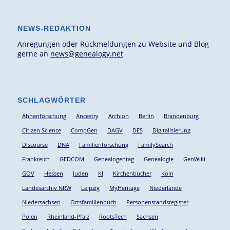
NEWS-REDAKTION
Anregungen oder Rückmeldungen zu Website und Blog
gerne an
news@genealogy.net
SCHLAGWÖRTER
Ahnenforschung
Ancestry
Archion
Berlin
Brandenburg
Citizen Science
CompGen
DAGV
DES
Digitalisierung
Discourse
DNA
Familienforschung
FamilySearch
Frankreich
GEDCOM
Genealogentag
Genealogie
GenWiki
GOV
Hessen
Juden
KI
Kirchenbücher
Köln
Landesarchiv NRW
Leipzig
MyHeritage
Niederlande
Niedersachsen
Ortsfamilienbuch
Personenstandsregister
Polen
Rheinland-Pfalz
RootsTech
Sachsen