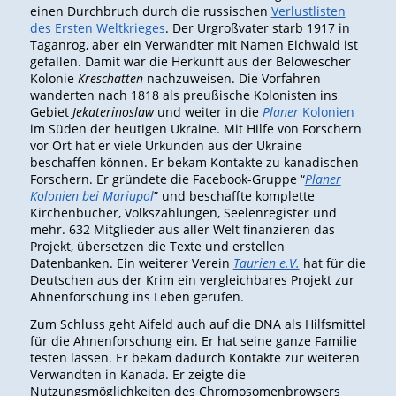
einen Durchbruch durch die russischen
Verlustlisten
des Ersten Weltkrieges
. Der Urgroßvater starb 1917 in
Taganrog, aber ein Verwandter mit Namen Eichwald ist
gefallen. Damit war die Herkunft aus der Belowescher
Kolonie
Kreschatten
nachzuweisen. Die Vorfahren
wanderten nach 1818 als preußische Kolonisten ins
Gebiet
Jekaterinoslaw
und weiter in die
Planer
Kolonien
im Süden der heutigen Ukraine. Mit Hilfe von Forschern
vor Ort hat er viele Urkunden aus der Ukraine
beschaffen können. Er bekam Kontakte zu kanadischen
Forschern. Er gründete die Facebook-Gruppe “
Planer
Kolonien bei Mariupol
” und beschaffte komplette
Kirchenbücher, Volkszählungen, Seelenregister und
mehr. 632 Mitglieder aus aller Welt finanzieren das
Projekt, übersetzen die Texte und erstellen
Datenbanken. Ein weiterer Verein
Taurien e.V.
hat für die
Deutschen aus der Krim ein vergleichbares Projekt zur
Ahnenforschung ins Leben gerufen.
Zum Schluss geht Aifeld auch auf die DNA als Hilfsmittel
für die Ahnenforschung ein. Er hat seine ganze Familie
testen lassen. Er bekam dadurch Kontakte zur weiteren
Verwandten in Kanada. Er zeigte die
Nutzungsmöglichkeiten des Chromosomenbrowsers