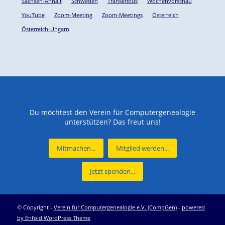
Sachsen-Anhalt
Schweden
Transkribus
Wochenvorschau
YouTube
Zoom-Meeting
Zoom-Meetings
Österreich
Österreich-Ungarn
Du möchtest den Verein für Computergenealogie
unterstützen? Das freut uns!
Mitmachen...
Mitglied werden...
Jetzt spenden...
© Copyright -
Verein für Computergenealogie e.V. (CompGen)
-
powered
by Enfold WordPress Theme