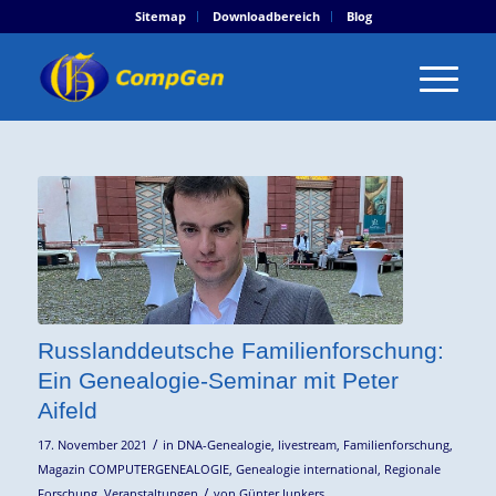
Sitemap
Downloadbereich
Blog
Russlanddeutsche Familienforschung:
Ein Genealogie-Seminar mit Peter
Aifeld
/
17. November 2021
in
DNA-Genealogie
,
livestream
,
Familienforschung
,
Magazin COMPUTERGENEALOGIE
,
Genealogie international
,
Regionale
/
Forschung
,
Veranstaltungen
von
Günter Junkers