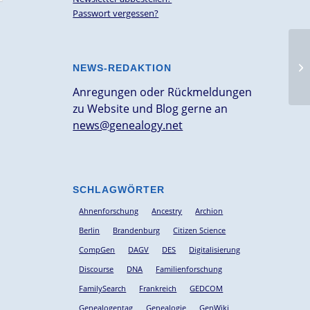
Passwort vergessen?
NEWS-REDAKTION
Anregungen oder Rückmeldungen
zu Website und Blog gerne an
news@genealogy.net
SCHLAGWÖRTER
Ahnenforschung
Ancestry
Archion
Berlin
Brandenburg
Citizen Science
CompGen
DAGV
DES
Digitalisierung
Discourse
DNA
Familienforschung
FamilySearch
Frankreich
GEDCOM
Genealogentag
Genealogie
GenWiki