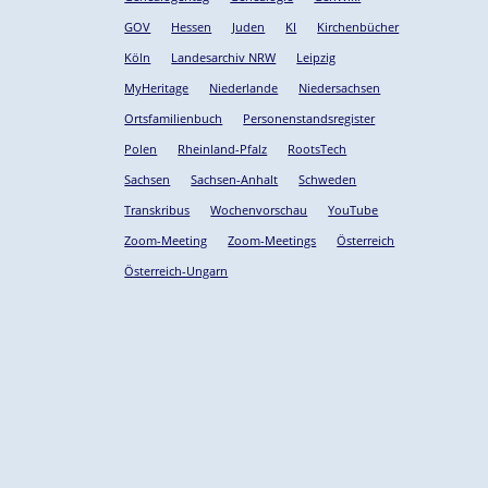
GOV
Hessen
Juden
KI
Kirchenbücher
Köln
Landesarchiv NRW
Leipzig
MyHeritage
Niederlande
Niedersachsen
Ortsfamilienbuch
Personenstandsregister
Polen
Rheinland-Pfalz
RootsTech
Sachsen
Sachsen-Anhalt
Schweden
Transkribus
Wochenvorschau
YouTube
Zoom-Meeting
Zoom-Meetings
Österreich
Österreich-Ungarn