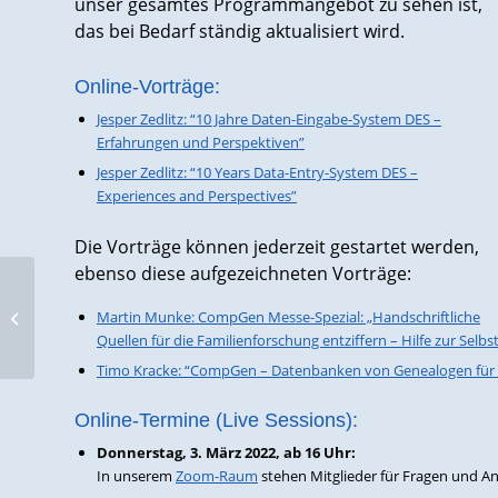
unser gesamtes Programmangebot zu sehen ist,
das bei Bedarf ständig aktualisiert wird.
Online-Vorträge:
Jesper Zedlitz: “10 Jahre Daten-Eingabe-System DES –
Erfahrungen und Perspektiven”
Jesper Zedlitz: “10 Years Data-Entry-System DES –
Experiences and Perspectives”
Die Vorträge können jederzeit gestartet werden,
ebenso diese aufgezeichneten Vorträge:
Südtiroler Kirchenbücher 1565–1923
Martin Munke: CompGen Messe-Spezial: „Handschriftliche
online
Quellen für die Familienforschung entziffern – Hilfe zur Selbst
Timo Kracke: “CompGen – Datenbanken von Genealogen für
Online-Termine (Live Sessions):
Donnerstag, 3. März 2022, ab 16 Uhr:
In unserem
Zoom-Raum
stehen Mitglieder für Fragen und A