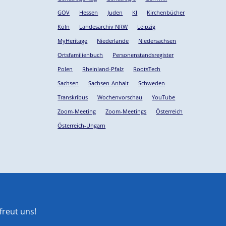
GOV
Hessen
Juden
KI
Kirchenbücher
Köln
Landesarchiv NRW
Leipzig
MyHeritage
Niederlande
Niedersachsen
Ortsfamilienbuch
Personenstandsregister
Polen
Rheinland-Pfalz
RootsTech
Sachsen
Sachsen-Anhalt
Schweden
Transkribus
Wochenvorschau
YouTube
Zoom-Meeting
Zoom-Meetings
Österreich
Österreich-Ungarn
reut uns!