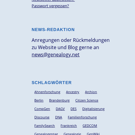
Passwort vergessen?
NEWS-REDAKTION
Anregungen oder Rückmeldungen
zu Website und Blog gerne an
news@genealogy.net
SCHLAGWÖRTER
Ahnenforschung
Ancestry
Archion
Berlin
Brandenburg
Citizen Science
CompGen
DAGV
DES
Digitalisierung
Discourse
DNA
Familienforschung
FamilySearch
Frankreich
GEDCOM
Genealogentag
Genealogie
GenWiki