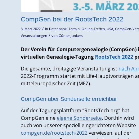
CompGen bei der RootsTech 2022
/
3. März 2022
in
Datenbank
,
Termin
,
Online-Treffen
,
USA
,
CompGen-Vere
/
Veranstaltungen
von
Günter Junkers
Der Verein für Computergenealogie (CompGen) i
virtuellen Genealogie-Tagung
RootsTech 2022
pr
Die gesamte, dreitägige Veranstaltung ist
nach An
2022-Programm startet mit Life-Hauptvorträgen a
mitteleuropäischer Zeit (MEZ).
CompGen über Sonderseite erreichbar
Auf der Tagungsplattform “RootsTech.org” hat
CompGen eine
eigene Sonderseite
. Dorthin wird
auch von unserer speziell eingerichteten Website
compgen.de/rootstech-2022
verwiesen, auf der