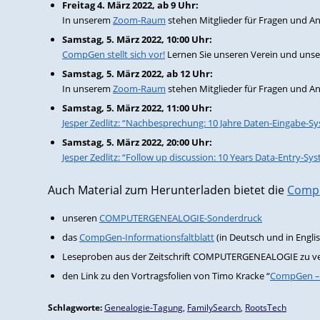
Freitag 4. März 2022, ab 9 Uhr:
In unserem
Zoom-Raum
stehen Mitglieder für Fragen und A
Samstag, 5. März 2022, 10:00 Uhr:
CompGen stellt sich vor!
Lernen Sie unseren Verein und unse
Samstag, 5. März 2022, ab 12 Uhr:
In unserem
Zoom-Raum
stehen Mitglieder für Fragen und A
Samstag, 5. März 2022, 11:00 Uhr:
Jesper Zedlitz: “Nachbesprechung: 10 Jahre Daten-Eingabe-S
Samstag, 5. März 2022, 20:00 Uhr:
Jesper Zedlitz: “Follow up discussion: 10 Years Data-Entry-S
Auch Material zum Herunterladen bietet die
CompG
unseren
COMPUTERGENEALOGIE-Sonderdruck
das
CompGen-Informationsfaltblatt
(in Deutsch und in Engli
Leseproben aus der Zeitschrift COMPUTERGENEALOGIE zu 
den Link zu den Vortragsfolien von Timo Kracke “
CompGen – 
Schlagworte:
Genealogie-Tagung
,
FamilySearch
,
RootsTech