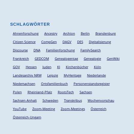
SCHLAGWÖRTER
Ahnenforschung
Ancestry
Archion
Berlin
Brandenburg
Citizen Science
CompGen
DAGV
DES
Digitalisierung
Discourse
DNA
Familienforschung
FamilySearch
Frankreich
GEDCOM
Genealogentag
Genealogie
GenWiki
GOV
Hessen
Juden
KI
Kirchenbücher
Köln
Landesarchiv NRW
Leipzig
MyHeritage
Niederlande
Niedersachsen
Ortsfamilienbuch
Personenstandsregister
Polen
Rheinland-Pfalz
RootsTech
Sachsen
Sachsen-Anhalt
Schweden
Transkribus
Wochenvorschau
YouTube
Zoom-Meeting
Zoom-Meetings
Österreich
Österreich-Ungarn