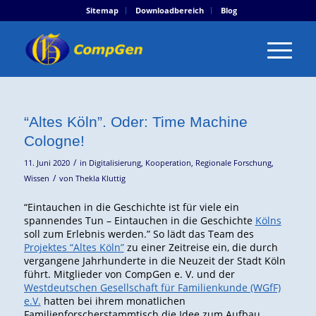
Sitemap
Downloadbereich
Blog
“Altes Köln”. Oder: Time Machine
Cologne!
/
11. Juni 2020
in
Digitalisierung
,
Kooperation
,
Regionale Forschung
,
/
Wissen
von
Thekla Kluttig
“Eintauchen in die Geschichte ist für viele ein
spannendes Tun – Eintauchen in die Geschichte
Kölns
soll zum Erlebnis werden.” So lädt das Team des
Projektes “Altes Köln”
zu einer Zeitreise ein, die durch
vergangene Jahrhunderte in die Neuzeit der Stadt Köln
führt. Mitglieder von CompGen e. V. und der
Westdeutschen Gesellschaft für Familienkunde (WGfF)
e.V.
hatten bei ihrem monatlichen
Familienforscherstammtisch die Idee zum Aufbau