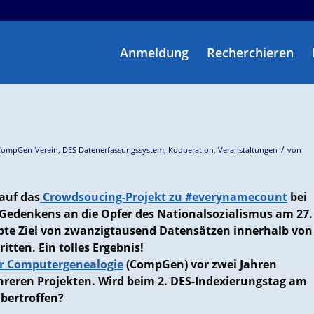
Anmeldung
Recherchieren
/
CompGen-Verein
,
DES Datenerfassungssystem
,
Kooperation
,
Veranstaltungen
von
auf das
Crowdsoucing-Projekt zu #everynamecount
bei
s Gedenkens an die Opfer des Nationalsozialismus am 27.
te Ziel von zwanzigtausend Datensätzen innerhalb von
tten. Ein tolles Ergebnis!
ür Computergenealogie
(CompGen) vor zwei Jahren
hreren Projekten. Wird
beim 2. DES-Indexierungstag
am
übertroffen?