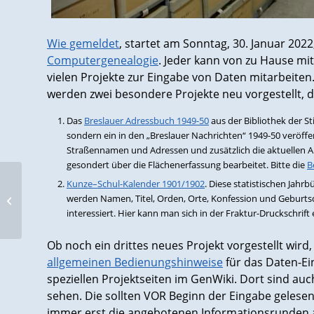
Wie gemeldet
, startet am Sonntag, 30. Januar 20
Computergenealogie
. Jeder kann von zu Hause m
vielen Projekte zur Eingabe von Daten mitarbeite
werden zwei besondere Projekte neu vorgestellt, 
Das
Breslauer Adressbuch 1949-50
aus der Bibliothek der S
sondern ein in den „Breslauer Nachrichten“ 1949-50 veröffe
Straßennamen und Adressen und zusätzlich die aktuellen An
gesondert über die Flächenerfassung bearbeitet. Bitte die
B
Kunze–Schul-Kalender 1901/1902
. Diese statistischen Jahr
Weitere Adressbücher zur Erfassung
werden Namen, Titel, Orden, Orte, Konfession und Geburtsd
und Suche
interessiert. Hier kann man sich in der Fraktur-Druckschrift
Ob noch ein drittes neues Projekt vorgestellt wird
allgemeinen Bedienungshinweise
für das Daten-Ei
speziellen Projektseiten im GenWiki. Dort sind auc
sehen. Die sollten VOR Beginn der Eingabe gelesen 
immer erst die angebotenen Informationsrunden 