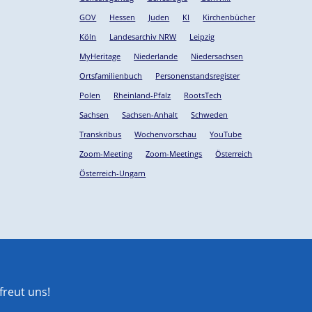
GOV
Hessen
Juden
KI
Kirchenbücher
Köln
Landesarchiv NRW
Leipzig
MyHeritage
Niederlande
Niedersachsen
Ortsfamilienbuch
Personenstandsregister
Polen
Rheinland-Pfalz
RootsTech
Sachsen
Sachsen-Anhalt
Schweden
Transkribus
Wochenvorschau
YouTube
Zoom-Meeting
Zoom-Meetings
Österreich
Österreich-Ungarn
reut uns!