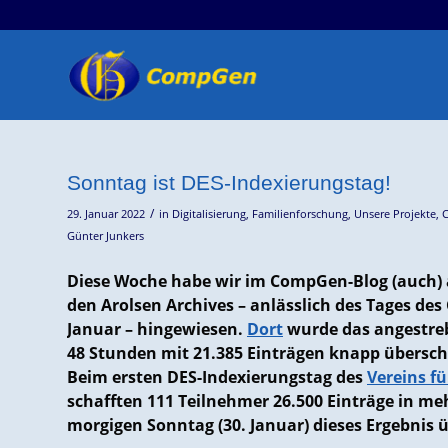
Sonntag ist DES-Indexierungstag!
/
29. Januar 2022
in
Digitalisierung
,
Familienforschung
,
Unsere Projekte
,
Günter Junkers
Diese Woche habe wir im CompGen-Blog (auch) 
den Arolsen Archives – anlässlich des Tages de
Januar – hingewiesen.
Dort
wurde das angestreb
48 Stunden mit 21.385 Einträgen knapp überschri
Beim ersten DES-Indexierungstag des
Vereins f
schafften 111 Teilnehmer 26.500 Einträge in me
morgigen Sonntag (30. Januar) dieses Ergebnis 