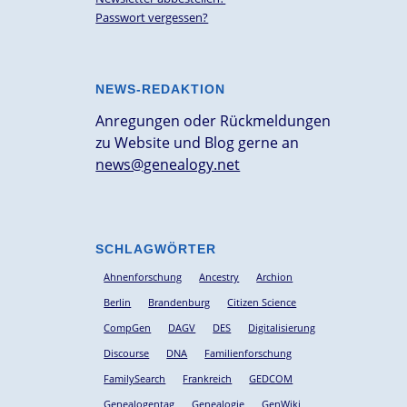
Passwort vergessen?
NEWS-REDAKTION
Anregungen oder Rückmeldungen
zu Website und Blog gerne an
news@genealogy.net
SCHLAGWÖRTER
Ahnenforschung
Ancestry
Archion
Berlin
Brandenburg
Citizen Science
CompGen
DAGV
DES
Digitalisierung
Discourse
DNA
Familienforschung
FamilySearch
Frankreich
GEDCOM
Genealogentag
Genealogie
GenWiki