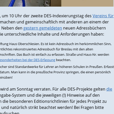
22, um 10 Uhr der zweite DES-Indexierungstag des
Vereins für
itmachen und gemeinschaftlich mit anderen an einem der
n. Neben den
gestern gemeldeten
neuen Adressbüchern
die unterschiedliche Inhalte und Anforderungen haben:
tiftung Haus Oberschlesien. Es ist kein Adressbuch im herkömmlichen Sinn,
ntlichtes rekonstruiertes Adressbuch für Breslau mit den alten
schriften. Das Buch ist einfach zu erfassen. Straße und Haus-Nr. werden
esonderheiten bei der DES-Erfassung
beachten.
bücher sind Standardwerke für Lehrer an höheren Schulen in Preußen. Erfasst
atum. Man kann in die preußische Provinz springen, die einen persönlich
 einüben!
, wird am Sonntag verraten. Für alle DES-Projekte gelten
die
ngabe-System und die jeweiligen (!) Hinweise auf den
h die besonderen Editionsrichtlinien für jedes Projekt zu
und natürlich strikt beachtet werden! Bei Fragen bitte
aufsuchen.