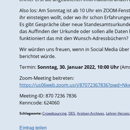
Also los: Am Sonntag ist ab 10 Uhr ein ZOOM-Fenst
ihr einsteigen wollt, oder wo ihr schon Erfahrung
Es gibt Gespräche über neue Standesamtsurkunden 
das Auffinden der Urkunde oder sollen alle Daten 
funktioniert das mit den Wunsch-Adressbüchern?
Wir würden uns freuen, wenn in Social Media übe
berichtet würde.
Termin:
Sonntag, 30. Januar 2022, 10:00 Uhr
(Ams
Zoom-Meeting beitreten:
https://us06web.zoom.us/j/87072367836?pwd=N
Meeting-ID: 870 7236 7836
Kenncode: 624060
Schlagworte:
Crowdsourcing
,
DES
,
Arolsen Archives
,
Lehrer-Verzeic
Eintrag teilen