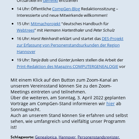
Ortsartikel im
GenWiki
entstehen
14 Uhr: Öffentliche
CompGen-Blog
Redaktionssitzung –
Interessierte und neue Mitwirkende willkommen!
15 Uhr:
Mitmachprojekt
“deutsches Handbuch für
Webtrees
” mit
Hermann Hartenthaler
und
Peter Schulz
16 Uhr:
Horst Reinhardt
erklärt und startet das
DES-Projekt
zur Erfassung von Personenstandsurkunden der Region
Hannover
19 Uhr:
Tanja Bals
und
Günter Junkers
stellen die Arbeit der
Print-Redaktion des Magazins COMPUTERGENEALOGIE
vor
Mit einem Klick auf den Button zum Zoom-Kanal an
unserem Vereinsstand können Sie zu den Zoom-
Meetings eintreten und teilnehmen.
Über die weiteren, am Sonntag, 3. April 2022 geplanten
Vorträge am CompGen-Stand informieren wir
hier
ab
Sonntagnacht.
Auch an unserem Stand können Sie erfahren und selbst
sehen, wie umfangreich und vielfältig unser Programm
ist!
Schlagworte:
Genealogica
,
Hannover
,
Personenstandsregister
,