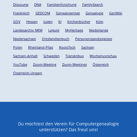
Discourse
DNA
Familienforschung
FamilySearch
Frankreich
GEDCOM
Genealogentag
Genealogie
GenWiki
GOV
Hessen
Juden
KI
Kirchenbücher
Köln
Landesarchiv NRW
Leipzig
MyHeritage
Niederlande
Niedersachsen
Ortsfamilienbuch
Personenstandsregister
Polen
Rheinland-Pfalz
RootsTech
Sachsen
Sachsen-Anhalt
Schweden
Transkribus
Wochenvorschau
YouTube
Zoom-Meeting
Zoom-Meetings
Österreich
Österreich-Ungarn
Du möchtest den Verein für Computergenealogie
unterstützen? Das freut uns!