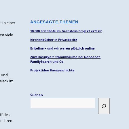
ANGESAGTE THEMEN
 In einer
10.000 Friedhöfe im Grabstein-Projekt erfasst
st viele
Kirchenbücher in Privatbesitz
Briteline – und wir waren plötzlich online
Zuverlässigkeit Stammbäume bei Geneanet,
FamilySearch und Co
Projektidee Hausgeschichte
n und
eieck im
Suchen
ff des
in ihrem