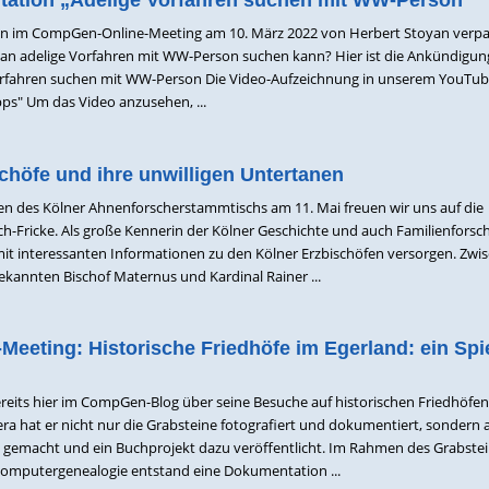
ation „Adelige Vorfahren suchen mit WW-Person“
on im CompGen-Online-Meeting am 10. März 2022 von Herbert Stoyan verpas
man adelige Vorfahren mit WW-Person suchen kann? Hier ist die Ankündigun
orfahren suchen mit WW-Person Die Video-Aufzeichnung in unserem YouTub
s" Um das Video anzusehen, ...
chöfe und ihre unwilligen Untertanen
en des Kölner Ahnenforscherstammtischs am 11. Mai freuen wir uns auf die
ch-Fricke. Als große Kennerin der Kölner Geschichte und auch Familienforsc
 mit interessanten Informationen zu den Kölner Erzbischöfen versorgen. Zwi
kannten Bischof Maternus und Kardinal Rainer ...
eeting: Historische Friedhöfe im Egerland: ein Spi
ereits hier im CompGen-Blog über seine Besuche auf historischen Friedhöfen
ra hat er nicht nur die Grabsteine fotografiert und dokumentiert, sondern 
 gemacht und ein Buchprojekt dazu veröffentlicht. Im Rahmen des Grabstei
 Computergenealogie entstand eine Dokumentation ...