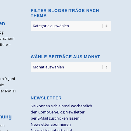
FILTER BLOGBEITRÄGE NACH
THEMA
en
Filter
Blogbeiträge
og
nach
forschern
Thema
itere –
WÄHLE BEITRÄGE AUS MONAT
m 9. Juni
wie
 der RWTH
NEWSLETTER
Sie können sich einmal wöchentlich
den CompGen-Blog Newsletter
hnung
per E-Mail zuschicken lassen.
Newsletter abonnieren
hen
Newsletter abbestellen?