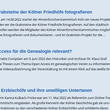
absteine der Kölner Friedhöfe fotografieren
m 14.09.2022 startet der Ahnenforscherstammtisch Köln ein neues Projekt:
n wir die Grabsteine der Kölner Friedhöfe fotografieren. Auf den städtisch
höfen werden die Mitglieder des Kölner Ahnenforscherstammtisches möglich
ne fotografieren und dokumentieren - und im Grabstein-Projekt für die ...
cess für die Genealogie relevant?
tte CompGen am 9. Juni 2022 den Historiker und Archivar Dr. Klaus Graf
ine Thesen zum Thema Open Access im genealogischen Verein zu informiere
ie Videoaufzeichnung der Veranstaltung ist mit einem Klick auf das weiße Dr
 Erzbischöfe und ihre unwilligen Untertanen
rin Karina Kulbach-Fricke war am 11. Mai 2022 als Referentin zum Online-Tre
mtischs eingeladen. Als große Kennerin der Kölner Geschichte gab sie uns 
ormationen zu den verschiedenen Kölner Erzbischöfen und schilderte deren