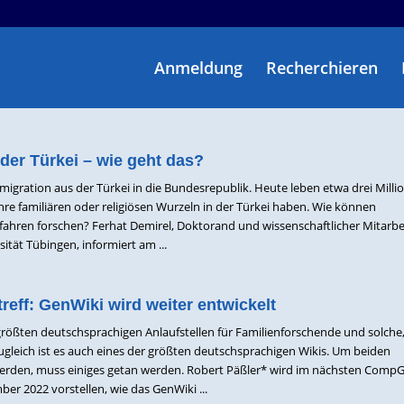
Anmeldung
Recherchieren
der Türkei – wie geht das?
migration aus der Türkei in die Bundesrepublik. Heute leben etwa drei Milli
hre familiären oder religiösen Wurzeln in der Türkei haben. Wie können
ahren forschen? Ferhat Demirel, Doktorand und wissenschaftlicher Mitarbe
sität Tübingen, informiert am ...
eff: GenWiki wird weiter entwickelt
größten deutschsprachigen Anlaufstellen für Familienforschende und solche,
leich ist es auch eines der größten deutschsprachigen Wikis. Um beiden
erden, muss einiges getan werden. Robert Päßler* wird im nächsten Comp
er 2022 vorstellen, wie das GenWiki ...