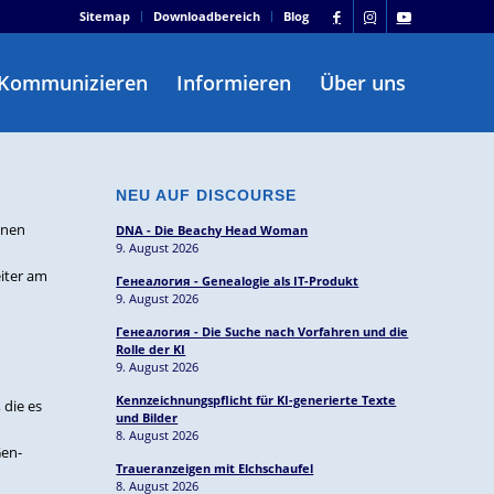
Sitemap
Downloadbereich
Blog
Kommunizieren
Informieren
Über uns
NEU AUF DISCOURSE
onen
DNA - Die Beachy Head Woman
9. August 2026
iter am
Генеалогия - Genealogie als IT-Produkt
9. August 2026
Генеалогия - Die Suche nach Vorfahren und die
Rolle der KI
9. August 2026
Kennzeichnungspflicht für KI-generierte Texte
 die es
und Bilder
8. August 2026
Gen-
Traueranzeigen mit Elchschaufel
8. August 2026