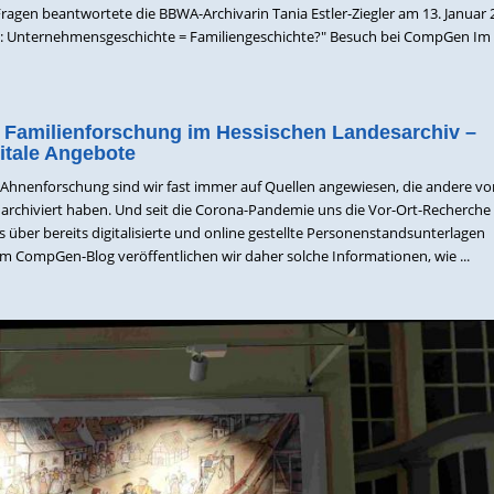
Fragen beantwortete die BBWA-Archivarin Tania Estler-Ziegler am 13. Januar 
 Unternehmensgeschichte = Familiengeschichte?" Besuch bei CompGen Im
Familienforschung im Hessischen Landesarchiv –
itale Angebote
 Ahnenforschung sind wir fast immer auf Quellen angewiesen, die andere vo
rchiviert haben. Und seit die Corona-Pandemie uns die Vor-Ort-Recherche
is über bereits digitalisierte und online gestellte Personenstandsunterlagen
 im CompGen-Blog veröffentlichen wir daher solche Informationen, wie ...