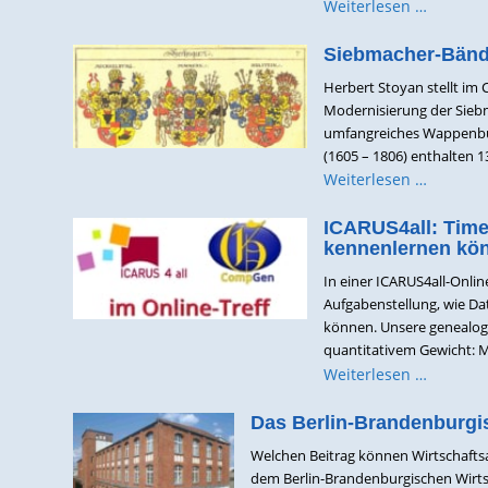
Weiterlesen …
Siebmacher-Bände
Herbert Stoyan stellt im
Modernisierung der Sieb
umfangreiches Wappenbuch
(1605 – 1806) enthalten 
Weiterlesen …
ICARUS4all: Time
kennenlernen kö
In einer ICARUS4all-Onli
Aufgabenstellung, wie Da
können. Unsere genealogi
quantitativem Gewicht: Mö
Weiterlesen …
Das Berlin-Brandenburgi
Welchen Beitrag können Wirtschafts
dem Berlin-Brandenburgischen Wirts