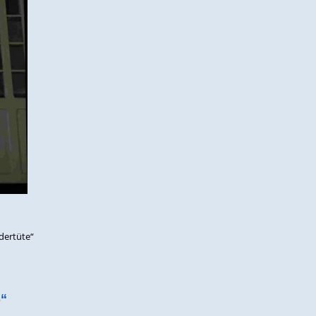
dertüte“
s“