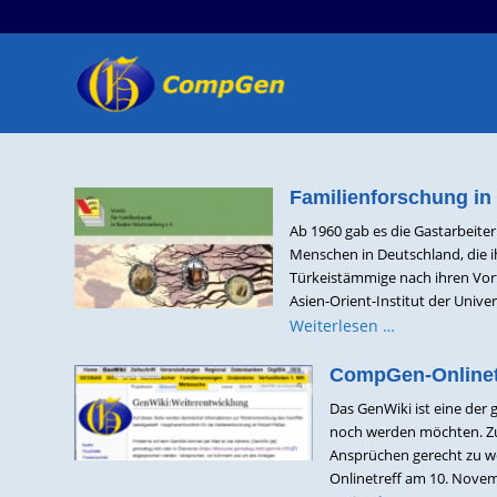
Familienforschung in 
Ab 1960 gab es die Gastarbeiter
Menschen in Deutschland, die i
Türkeistämmige nach ihren Vorf
Asien-Orient-Institut der Univer
Weiterlesen …
CompGen-Onlinetr
Das GenWiki ist eine der 
noch werden möchten. Zug
Ansprüchen gerecht zu w
Onlinetreff am 10. Novemb