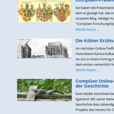
CompGen-Präsent
Sie haben die Präsentati
dem er gezeigt hat, wie 
unserem Blog. Adelige V
"CompGen Forschungstipp
Weiterlesen …
Die Kölner Erzbis
Im nächsten Online-Treff
Historikerin Karina Kulba
sie uns in ihrem Vortrag
dem ersten namentlich be
Weiterlesen …
CompGen Online-M
der Geschichte
Sven Müller berichtete b
Egerland. Mit seiner Kame
Geschichte dazu lebendig
Projekts des Vereins für