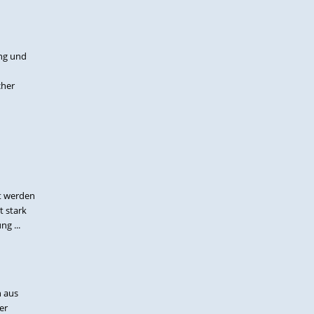
ung und
cher
rt werden
t stark
g ...
n aus
er