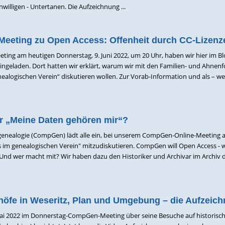
unwilligen - Untertanen. Die Aufzeichnung ...
eting zu Open Access: Offenheit durch CC-Lizenz
g am heutigen Donnerstag, 9. Juni 2022, um 20 Uhr, haben wir hier im Bl
eingeladen. Dort hatten wir erklärt, warum wir mit den Familien- und Ahnen
ealogischen Verein“ diskutieren wollen. Zur Vorab-Information und als – we
r „Meine Daten gehören mir“?
enealogie (CompGen) lädt alle ein, bei unserem CompGen-Online-Meeting a
im genealogischen Verein" mitzudiskutieren. CompGen will Open Access - 
l? Und wer macht mit? Wir haben dazu den Historiker und Archivar im Archiv
dhöfe in Weseritz, Plan und Umgebung – die Aufzeic
Mai 2022 im Donnerstag-CompGen-Meeting über seine Besuche auf historisc