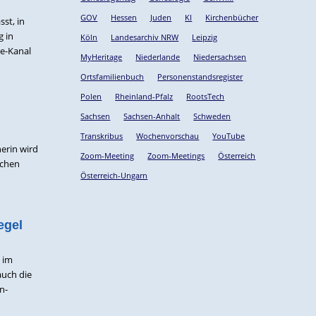
GOV
Hessen
Juden
KI
Kirchenbücher
st, in
g in
Köln
Landesarchiv NRW
Leipzig
e-Kanal
MyHeritage
Niederlande
Niedersachsen
Ortsfamilienbuch
Personenstandsregister
Polen
Rheinland-Pfalz
RootsTech
Sachsen
Sachsen-Anhalt
Schweden
Transkribus
Wochenvorschau
YouTube
herin wird
Zoom-Meeting
Zoom-Meetings
Österreich
schen
Österreich-Ungarn
egel
 im
auch die
n-