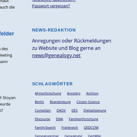
chaut
Passwort vergessen?
auch die
NEWS-REDAKTION
felder
Anregungen oder Rückmeldungen
zu Website und Blog gerne an
m des
news@genealogy.net
Meeting
rmann
SCHLAGWÖRTER
Ahnenforschung
Ancestry
Archion
rt Stoyan
Berlin
Brandenburg
Citizen Science
 wurde
67
CompGen
DAGV
DES
Digitalisierung
Discourse
DNA
Familienforschung
FamilySearch
Frankreich
GEDCOM
Genealogentag
Genealogie
GenWiki