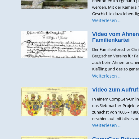
Friedhöfen im Egerland (
werden. Mit der Kamera h
Geschichte dazu lebendig 
Weiterlesen …
Video vom Ahnenf
Familienkartei
Der Familienforscher Chr
Bergischen Vereins für Fa
auch beim Ahnenforschers
Kießling und des so genan
Weiterlesen …
Video zum Aufruf
In einem CompGen-Online-
das Siebmacher-Projekt 
zunächst von 1605 – 1806
erschien auf Initiative vo
Weiterlesen …