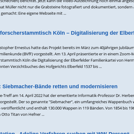
Tschechien) berichtet. Jetzt kann die Video-Aufzeichnung noch einmal anges
at Müller nicht nur die Grabsteine fotografiert und dokumentiert, sondern 
gemacht: Eine eigene Webseite mit ...
orscherstammtisch Köln – Digitalisierung der Elber
istopher Ernestus hatte das Projekt bereits im März zum 40jährigen Jubiläu
milienkunde (BVfF) vorgestellt. Am 13. April präsentierte er in einem Zoom-
tammtisch Köln die Digitalisierung der Elberfelder Familienkartei von He
nten Verzichtbuches des Hofgerichts Elberfeld 1537 bis ...
: Siebmacher-Bände retten und modernisieren
Treff am 14. April 2022 hat der emeritierte Informatik-Professor Dr. Herbe
vorgestellt. Der so genannte "Siebmacher“, ein umfangreiches Wappenbuch
 veröffentlicht und enthält 130.000 Wappen in 119 Bänden. Von 1854 bis 19
n Otto Titan von Hefner ...