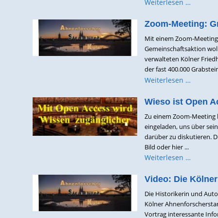
Weiterlesen …
Zoom-Meeting: Gr
Mit einem Zoom-Meeting a
Gemeinschaftsaktion wolle
verwalteten Kölner Fried
der fast 400.000 Grabstei
Weiterlesen …
Wieso ist Open Ac
Zu einem Zoom-Meeting ha
eingeladen, uns über se
darüber zu diskutieren. D
Bild oder hier ...
Weiterlesen …
Video: Die Kölner
Die Historikerin und Auto
Kölner Ahnenforscherstam
Vortrag interessante Inf