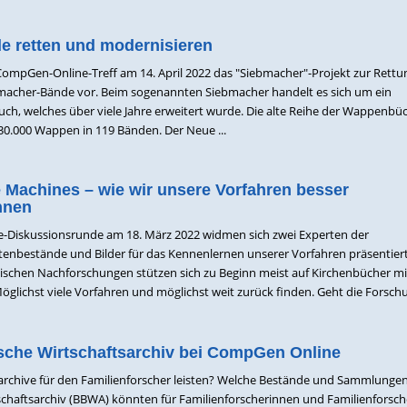
 retten und modernisieren
 CompGen-Online-Treff am 14. April 2022 das "Siebmacher"-Projekt zur Rett
macher-Bände vor. Beim sogenannten Siebmacher handelt es sich um ein
, welches über viele Jahre erweitert wurde. Die alte Reihe der Wappenbü
130.000 Wappen in 119 Bänden. Der Neue ...
 Machines – wie wir unsere Vorfahren besser
nnen
ne-Diskussionsrunde am 18. März 2022 widmen sich zwei Experten der
tenbestände und Bilder für das Kennenlernen unserer Vorfahren präsentie
schen Nachforschungen stützen sich zu Beginn meist auf Kirchenbücher mi
glichst viele Vorfahren und möglichst weit zurück finden. Geht die Forschun
sche Wirtschaftsarchiv bei CompGen Online
archive für den Familienforscher leisten? Welche Bestände und Sammlunge
chaftsarchiv (BBWA) könnten für Familienforscherinnen und Familienforsch